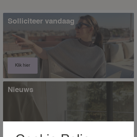
Solliciteer vandaag
Klik hier
Nieuws
VACATURES
OPDRACHTGEVERS
VOOR OPDRACHTGEVERS
Lees meer