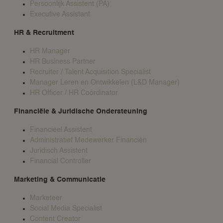
Persoonlijk Assistent (PA)
Executive Assistant
HR & Recruitment
HR Manager
HR Business Partner
Recruiter / Talent Acquisition Specialist
Manager Leren en Ontwikkelen (L&D Manager)
HR Officer / HR Coördinator
Financiële & Juridische Ondersteuning
Financieel Assistent
Administratief Medewerker Financiën
Juridisch Assistent
Financial Controller
Marketing & Communicatie
Marketeer
Social Media Specialist
Content Creator