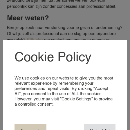
24around bewijst men dat personeel werven ook echt
persoonlijk kan zijn zonder concessies aan professionaliteit.
Meer weten?
VACATURES
Ben je op zoek naar versterking voor je gezin of onderneming?
Of wil je zelf als professional aan de slag op een bijzondere
OPDRACHTGEVERS
werkplek?
Klik hier
om contact met ons op te nemen en
ontdek hoe wij jouw perfecte match vinden.
VOOR OPDRACHTGEVERS
Cookie Policy
RECRUITMENT DIENSTEN
PERSONEEL AANVRAGEN
We use cookies on our website to give you the most
relevant experience by remembering your
KANDIDATEN
preferences and repeat visits. By clicking “Accept
All”, you consent to the use of ALL the cookies.
VACATURES PER SECTOR
However, you may visit "Cookie Settings" to provide
Laatste nieuwtjes
a controlled consent.
VOOR KANDIDATEN
AANMELDEN ALS KANDIDAAT