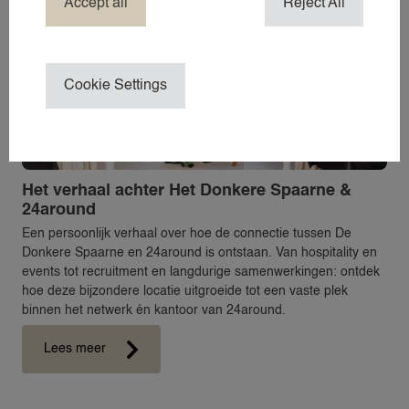
Accept all
Reject All
OVER
OVER 24AROUND
OVER 24
Cookie Settings
NIEUWS
CONTACT
24NANNIES
24VILLAS
Het verhaal achter Het Donkere Spaarne &
24around
Een persoonlijk verhaal over hoe de connectie tussen De
Donkere Spaarne en 24around is ontstaan. Van hospitality en
events tot recruitment en langdurige samenwerkingen: ontdek
hoe deze bijzondere locatie uitgroeide tot een vaste plek
binnen het netwerk én kantoor van 24around.
Lees meer