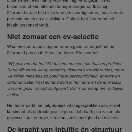
ondernemer, een nanny voor een high-end gezin in het
buitenland of een allround family manager op Ibiza bij
24around draait het niet alleen om vaardigheden, maar om de
perfecte match op alle vlakken. Ontdek hoe 24around het
ideale personeel vindt.
Niet zomaar een cv-selectie
Waar veel bureaus stoppen bij een goed cv, begint het bij
24around pas echt. Recruiter Jessie Sikes vertelt:
“Wij geloven dat het klikt tussen mensen, niet tussen profielen.
Natuurlijk letten we op ervaring, diploma’s en referenties, maar
we kijken minstens zo goed naar persoonlijkheid, energie en
communicatie. Past iemand echt in het ritme en de levensstijl
van een gezin of opdrachtgever? Dat is de vraag die we blijven
stellen.”
Het team werkt met uitgebreide intakegesprekken aan zowel
kandidaat als opdrachtgever zijde en let daarbij op zaken als
gezinscultuur, energie, structuur, zelfstandigheid en discretie.
De kracht van intuïtie én structuur