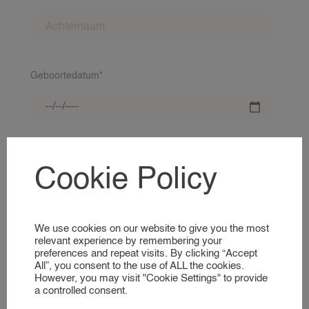
Geboortedatum*
VACATURES
OPDRACHTGEVERS
Straatnaam + huisnummer*
VOOR OPDRACHTGEVERS
Cookie Policy
RECRUITMENT DIENSTEN
PERSONEEL AANVRAGEN
We use cookies on our website to give you the most
Woonplaats*
relevant experience by remembering your
KANDIDATEN
preferences and repeat visits. By clicking “Accept
All”, you consent to the use of ALL the cookies.
VACATURES PER SECTOR
However, you may visit "Cookie Settings" to provide
a controlled consent.
VOOR KANDIDATEN