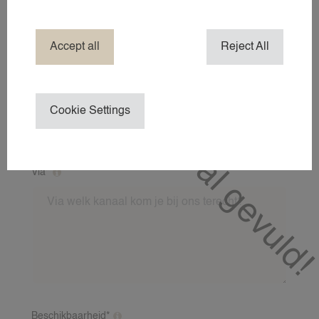
Deze vacature is al gevuld!
AANMELDEN ALS KANDIDAAT
Telefoonnummer*
Accept all
Reject All
OVER
OVER 24AROUND
E-mailadres*
OVER 24
Cookie Settings
NIEUWS
CONTACT
24NANNIES
Via*
Via welk kanaal kom je bij ons terecht?
24VILLAS
Beschikbaarheid*