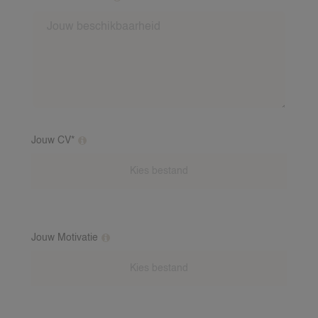
Op welke dagen en tijden ben jij meestal
beschikbaar?
Jouw CV*
Extra toelichting over deze vraag
Jouw Motivatie
Extra toelichting over deze vraag