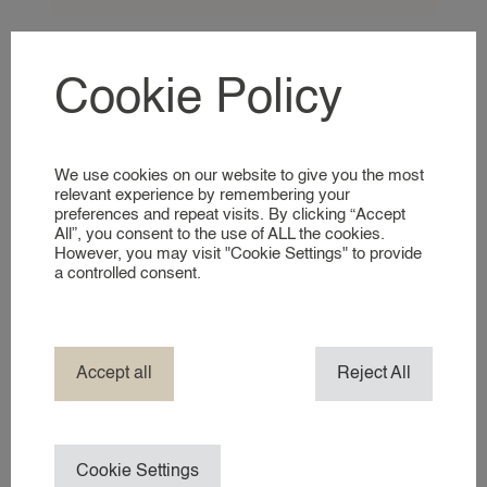
FOR EMPLOYERS
Last name*
Cookie Policy
FOR EMPLOYERS
RECRUITMENT SERVICES
REGISTER AS AN EMPLOYER
We use cookies on our website to give you the most
Date of birth*
relevant experience by remembering your
preferences and repeat visits. By clicking “Accept
FOR CANDIDATES
All”, you consent to the use of ALL the cookies.
However, you may visit "Cookie Settings" to provide
FOR CANDIDATES
a controlled consent.
REGISTER AS A CANDIDATE
Street name + number*
ABOUT 24
Accept all
Reject All
ABOUT 24AROUND
ABOUT 24
Residence*
Cookie Settings
NEWS