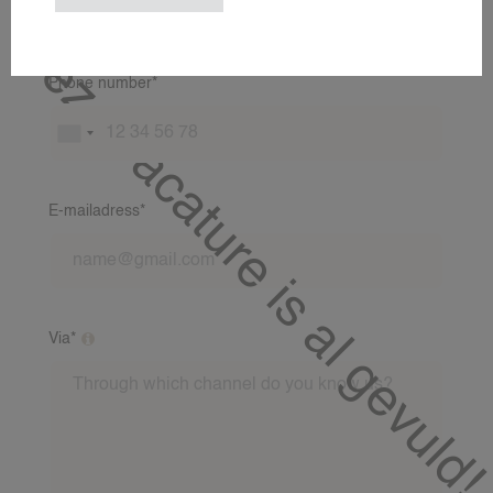
CONTACT
Deze vacature is al gevuld!
24NANNIES
Phone number*
24VILLAS
E-mailadress*
Via*
Through which channel do you know us?