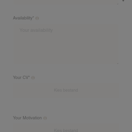
Availability*
What days and times are you usually available?
Your CV*
Upload your CV
Your Motivation
Motivational letter