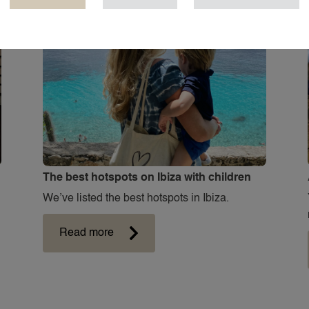
The best hotspots on Ibiza with children
We’ve listed the best hotspots in Ibiza.
Read more