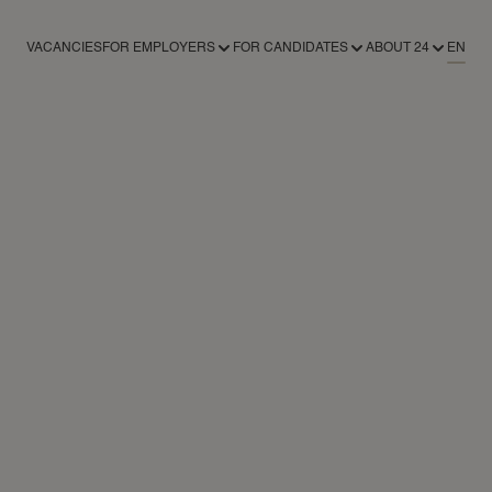
VACANCIES
FOR EMPLOYERS
FOR CANDIDATES
ABOUT 24
EN
FOR EMPLOYERS
FOR CANDIDATES
ABOUT 24AROUND
RECRUITMENT SERVICES
REGISTER AS A CANDIDATE
ABOUT 24
REGISTER AS AN EMPLOYER
NEWS
CONTACT
24NANNIES
24VILLAS