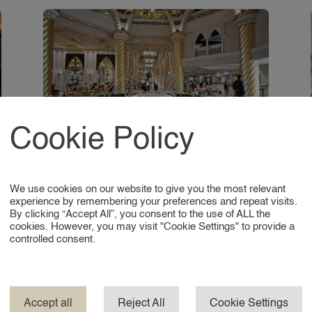
Cookie Policy
Discretion as a profession: Why trust is
the foundation at 24around
We use cookies on our website to give you the most relevant
experience by remembering your preferences and repeat visits.
Read more
By clicking “Accept All”, you consent to the use of ALL the
n
cookies. However, you may visit "Cookie Settings" to provide a
controlled consent.
Accept all
Reject All
Cookie Settings